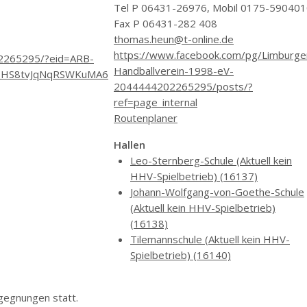
Tel P 06431-26976, Mobil 0175-59040
Fax P 06431-282 408
thomas.heun@t-online.de
https://www.facebook.com/pg/Limburge
02265295/?eid=ARB-
Handballverein-1998-eV-
oHS8tvJqNqRSWKuMA6
2044444202265295/posts/?
ref=page_internal
Routenplaner
Hallen
Leo-Sternberg-Schule (Aktuell kein
HHV-Spielbetrieb) (16137)
Johann-Wolfgang-von-Goethe-Schule
(Aktuell kein HHV-Spielbetrieb)
(16138)
Tilemannschule (Aktuell kein HHV-
Spielbetrieb) (16140)
gegnungen statt.