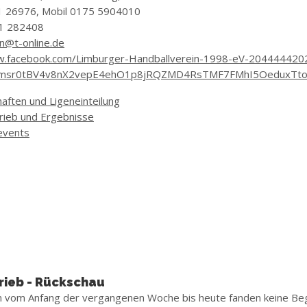
1 26976, Mobil 0175 5904010
1 282408
n@t-online.de
w.facebook.com/Limburger-Handballverein-1998-eV-20444442
Nmsr0tBV4v8nX2vepE4ehO1p8jRQZMD4RsTMF7FMhI5OeduxTt
aften und Ligeneinteilung
trieb und Ergebnisse
events
rieb - Rückschau
m vom Anfang der vergangenen Woche bis heute fanden keine Be