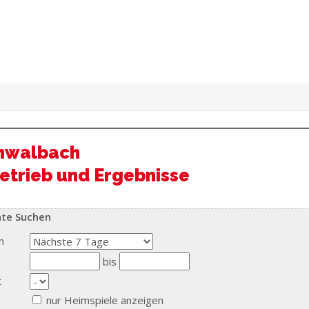
hwalbach
etrieb und Ergebnisse
hte Suchen
m
bis
t
nur Heimspiele anzeigen