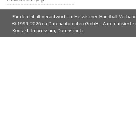
Für den Inhalt verantwortlich: Hessischer Handball-Verband
© 1999-2026
nu Datenautomaten GmbH - Automatisierte 
Kontakt
,
Impressum
,
Datenschutz