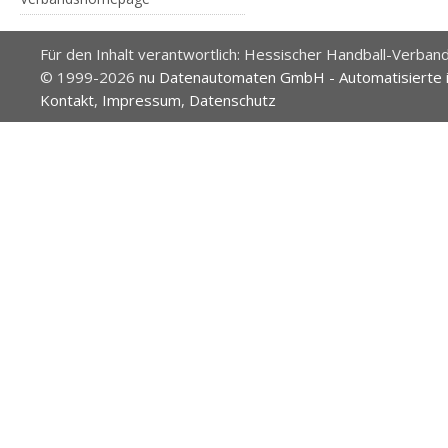
Für den Inhalt verantwortlich: Hessischer Handball-Verband
© 1999-2026
nu Datenautomaten GmbH - Automatisierte 
Kontakt
,
Impressum
,
Datenschutz