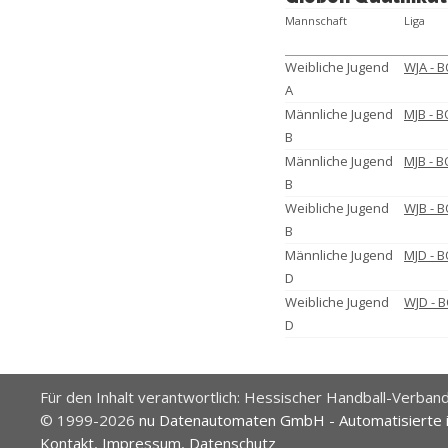
Mannschaft
Liga
Weibliche Jugend
WJA - B
A
Männliche Jugend
MJB - B
B
Männliche Jugend
MJB - B
B
Weibliche Jugend
WJB - 
B
Männliche Jugend
MJD - B
D
Weibliche Jugend
WJD - B
D
Für den Inhalt verantwortlich: Hessischer Handball-Verband
© 1999-2026
nu Datenautomaten GmbH - Automatisierte 
Kontakt
,
Impressum
,
Datenschutz