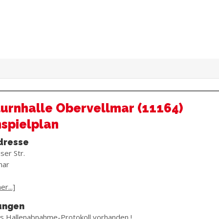
urnhalle Obervellmar (11164)
spielplan
dresse
er Str.
mar
r...]
ungen
es Hallenabnahme-Protokoll vorhanden !