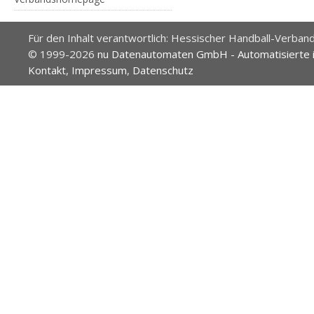
Für den Inhalt verantwortlich: Hessischer Handball-Verband
© 1999-2026
nu Datenautomaten GmbH - Automatisierte 
Kontakt
,
Impressum
,
Datenschutz