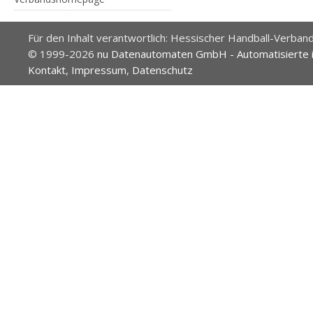
Für den Inhalt verantwortlich: Hessischer Handball-Verband
© 1999-2026
nu Datenautomaten GmbH - Automatisierte 
Kontakt
,
Impressum
,
Datenschutz