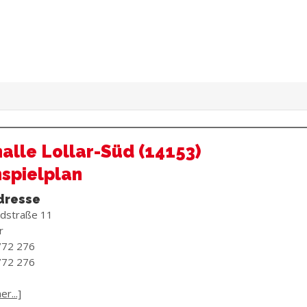
alle Lollar-Süd (14153)
spielplan
dresse
dstraße 11
r
/72 276
/72 276
r...]