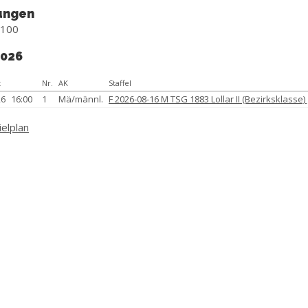
ungen
 100
2026
t
Nr.
AK
Staffel
26
16:00
1
Mä/männl.
F 2026-08-16 M TSG 1883 Lollar II (Bezirksklasse
ielplan