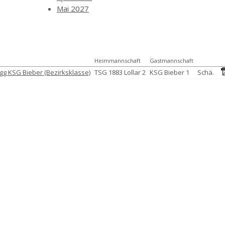
Mai 2027
Heimmannschaft
Gastmannschaft
) gg KSG Bieber (Bezirksklasse)
TSG 1883 Lollar 2
KSG Bieber 1
Schä.