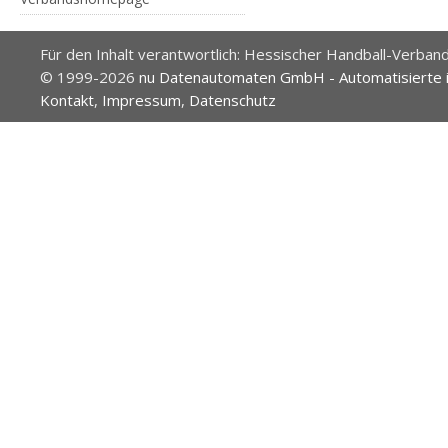
Für den Inhalt verantwortlich: Hessischer Handball-Verband
© 1999-2026
nu Datenautomaten GmbH - Automatisierte 
Kontakt
,
Impressum
,
Datenschutz