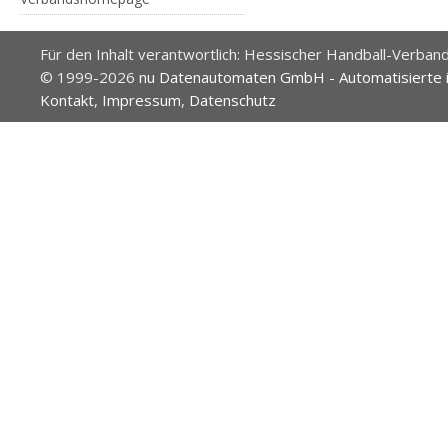
Für den Inhalt verantwortlich: Hessischer Handball-Verband
© 1999-2026
nu Datenautomaten GmbH - Automatisierte 
Kontakt
,
Impressum
,
Datenschutz