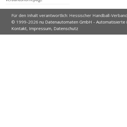
Für den Inhalt verantwortlich: Hessischer Handball-Verband
© 1999-2026
nu Datenautomaten GmbH - Automatisierte 
Kontakt
,
Impressum
,
Datenschutz