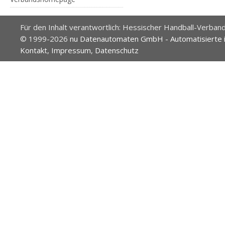
Für den Inhalt verantwortlich: Hessischer Handball-Verband
© 1999-2026
nu Datenautomaten GmbH - Automatisierte 
Kontakt
,
Impressum
,
Datenschutz