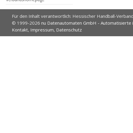
Für den Inhalt verantwortlich: Hessischer Handball-Verband
© 1999-2026
nu Datenautomaten GmbH - Automatisierte 
Kontakt
,
Impressum
,
Datenschutz