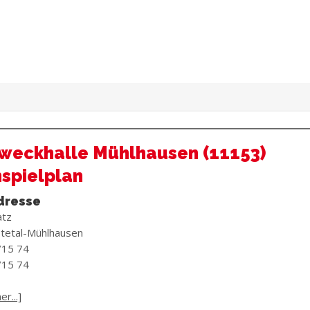
weckhalle Mühlhausen (11153)
spielplan
dresse
atz
tetal-Mühlhausen
/15 74
/15 74
r...]