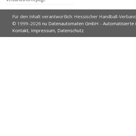
Für den Inhalt verantwortlich: Hessischer Handball-Verband
© 1999-2026
nu Datenautomaten GmbH - Automatisierte 
Kontakt
,
Impressum
,
Datenschutz