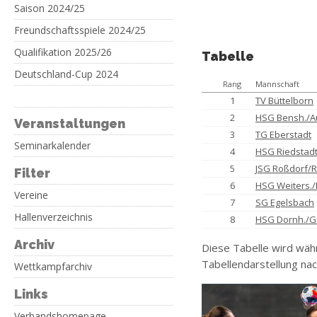
Saison 2024/25
Freundschaftsspiele 2024/25
Qualifikation 2025/26
Tabelle
Deutschland-Cup 2024
Rang
Mannschaft
1
TV Büttelborn
2
HSG Bensh./A
Veranstaltungen
3
TG Eberstadt
Seminarkalender
4
HSG Riedstad
5
JSG Roßdorf/
Filter
6
HSG Weiters./
Vereine
7
SG Egelsbach
Hallenverzeichnis
8
HSG Dornh./G
Archiv
Diese Tabelle wird wäh
Tabellendarstellung nac
Wettkampfarchiv
Links
Verbandshomepage