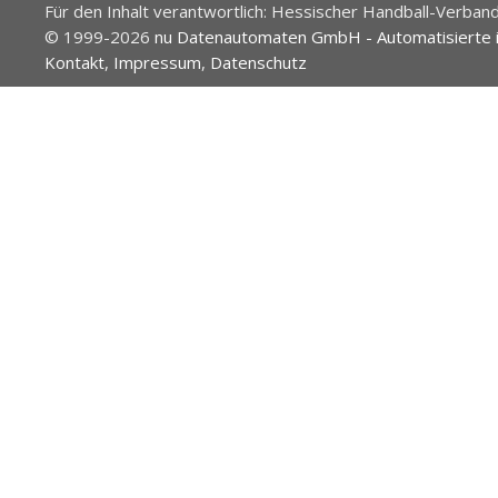
Für den Inhalt verantwortlich: Hessischer Handball-Verband
© 1999-2026
nu Datenautomaten GmbH - Automatisierte 
Kontakt
,
Impressum
,
Datenschutz