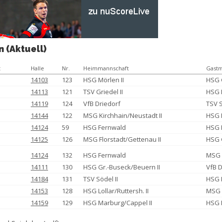
n (Aktuell)
t
Halle
Nr.
Heimmannschaft
Gastm
14103
123
HSG Mörlen II
HSG 
14113
121
TSV Griedel II
HSG L
14119
124
VfB Driedorf
TSV S
14144
122
MSG Kirchhain/Neustadt II
HSG 
14124
59
HSG Fernwald
HSG 
14125
126
MSG Florstadt/Gettenau II
HSG 
14124
132
HSG Fernwald
MSG F
14111
130
HSG Gr.-Buseck/Beuern II
VfB 
14184
131
TSV Södel II
HSG 
14153
128
HSG Lollar/Ruttersh. II
MSG 
14159
129
HSG Marburg/Cappel II
HSG 