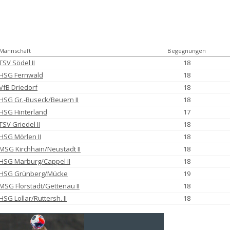
Mannschaft
Begegnungen
TSV Södel II
18
HSG Fernwald
18
VfB Driedorf
18
HSG Gr.-Buseck/Beuern II
18
HSG Hinterland
17
TSV Griedel II
18
HSG Mörlen II
18
MSG Kirchhain/Neustadt II
18
HSG Marburg/Cappel II
18
HSG Grünberg/Mücke
19
MSG Florstadt/Gettenau II
18
HSG Lollar/Ruttersh. II
18