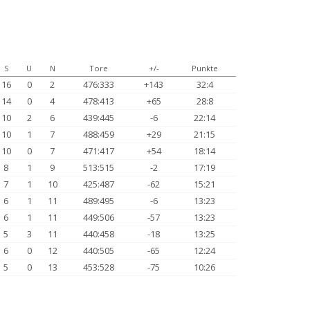
S
U
N
Tore
+/-
Punkte
16
0
2
476:333
+143
32:4
14
0
4
478:413
+65
28:8
10
2
6
439:445
-6
22:14
10
1
7
488:459
+29
21:15
10
0
7
471:417
+54
18:14
8
1
9
513:515
-2
17:19
7
1
10
425:487
-62
15:21
6
1
11
489:495
-6
13:23
6
1
11
449:506
-57
13:23
5
3
11
440:458
-18
13:25
6
0
12
440:505
-65
12:24
5
0
13
453:528
-75
10:26