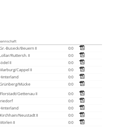
annschaft
Gr.-Buseck/Beuern II
0:0
ollar/Ruttersh. II
0:0
ödel II
0:0
Marburg/Cappel II
0:0
Hinterland
0:0
Grünberg/Mücke
0:0
lorstadt/Gettenau II
0:0
Driedorf
0:0
Hinterland
0:0
Kirchhain/Neustadt II
0:0
Mörlen II
0:0