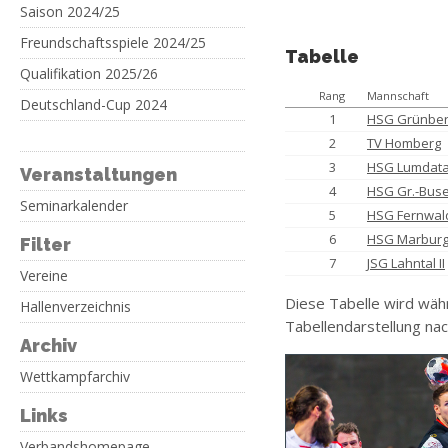
Saison 2024/25
Freundschaftsspiele 2024/25
Tabelle
Qualifikation 2025/26
Rang
Mannschaft
Deutschland-Cup 2024
1
HSG Grünbe
2
TV Homberg
3
HSG Lumdata
Veranstaltungen
4
HSG Gr.-Bus
Seminarkalender
5
HSG Fernwal
6
HSG Marburg
Filter
7
JSG Lahntal II
Vereine
Diese Tabelle wird wäh
Hallenverzeichnis
Tabellendarstellung nac
Archiv
Wettkampfarchiv
Links
Verbandshomepage