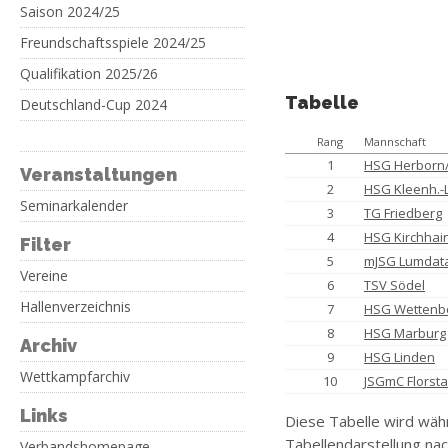
Saison 2024/25
Freundschaftsspiele 2024/25
Qualifikation 2025/26
Tabelle
Deutschland-Cup 2024
Rang
Mannschaft
1
HSG Herborn
Veranstaltungen
2
HSG Kleenh.-
Seminarkalender
3
TG Friedberg
4
HSG Kirchhai
Filter
5
mJSG Lumdatal
Vereine
6
TSV Södel
Hallenverzeichnis
7
HSG Wettenb
8
HSG Marburg
Archiv
9
HSG Linden
Wettkampfarchiv
10
JSGmC Florst
Links
Diese Tabelle wird wäh
Tabellendarstellung nac
Verbandshomepage