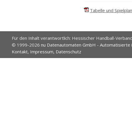
Tabelle und Spielplan
Für den Inhalt verantwortlich: Hessischer Handball-Verband
© 1999-2026
nu Datenautomaten GmbH - Automatisierte 
Kontakt
,
Impressum
,
Datenschutz