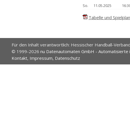
So.
11.05.2025
16:
Tabelle und Spielplan
Für den Inhalt verantwortlich: Hessischer Handball-Verband
© 1999-2026
nu Datenautomaten GmbH - Automatisierte 
Kontakt
,
Impressum
,
Datenschutz