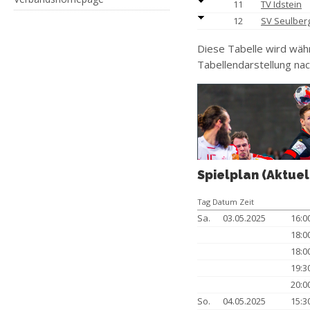
11
TV Idstein
12
SV Seulber
Diese Tabelle wird wäh
Tabellendarstellung nac
Spielplan (Aktuel
Tag Datum Zeit
Sa.
03.05.2025
16:
18:
18:
19:
20:
So.
04.05.2025
15: