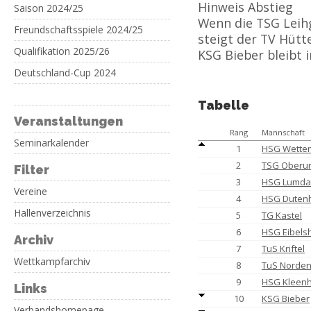
Hinweis Abstieg
Saison 2024/25
Wenn die TSG Leihge
Freundschaftsspiele 2024/25
steigt der TV Hütt
Qualifikation 2025/26
KSG Bieber bleibt 
Deutschland-Cup 2024
Tabelle
Veranstaltungen
Rang
Mannschaft
Seminarkalender
1
HSG Wette
2
TSG Oberur
Filter
3
HSG Lumda
Vereine
4
HSG Dutenh
Hallenverzeichnis
5
TG Kastel
6
HSG Eibels
Archiv
7
TuS Kriftel
Wettkampfarchiv
8
TuS Norden
9
HSG Kleenh.
Links
10
KSG Bieber
Verbandshomepage