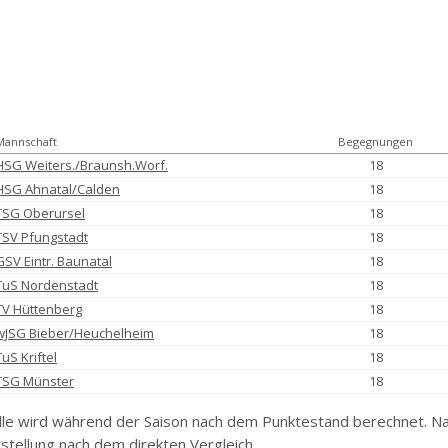
Mannschaft
Begegnungen
HSG Weiters./Braunsh.Worf.
18
HSG Ahnatal/Calden
18
TSG Oberursel
18
TSV Pfungstadt
18
GSV Eintr. Baunatal
18
TuS Nordenstadt
18
TV Hüttenberg
18
wJSG Bieber/Heuchelheim
18
TuS Kriftel
18
TSG Münster
18
le wird während der Saison nach dem Punktestand berechnet. Na
stellung nach dem direkten Vergleich.