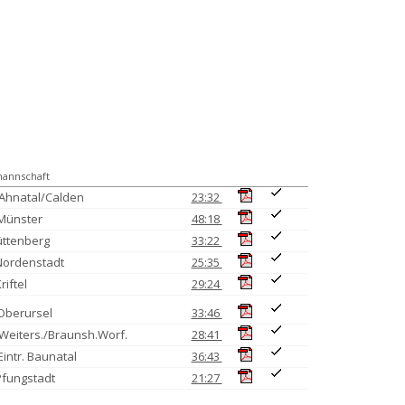
annschaft
Ahnatal/Calden
23:32
Münster
48:18
üttenberg
33:22
Nordenstadt
25:35
riftel
29:24
Oberursel
33:46
Weiters./Braunsh.Worf.
28:41
intr. Baunatal
36:43
Pfungstadt
21:27