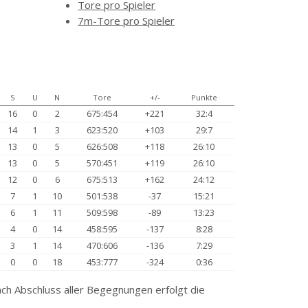
Tore pro Spieler
7m-Tore pro Spieler
S
U
N
Tore
+/-
Punkte
16
0
2
675:454
+221
32:4
14
1
3
623:520
+103
29:7
13
0
5
626:508
+118
26:10
13
0
5
570:451
+119
26:10
12
0
6
675:513
+162
24:12
7
1
10
501:538
-37
15:21
6
1
11
509:598
-89
13:23
4
0
14
458:595
-137
8:28
3
1
14
470:606
-136
7:29
0
0
18
453:777
-324
0:36
ch Abschluss aller Begegnungen erfolgt die