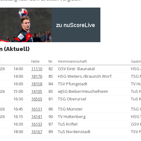
n (Aktuell)
t
Halle
Nr.
Heimmannschaft
Gastm
026
14:00
11110
82
GSV Eintr. Baunatal
HSG 
14:00
18176
85
HSG Weiters./Braunsh.Worf.
TSG 
16:00
18158
84
TSV Pfungstadt
TV H
026
15:00
14105
83
wJSG Bieber/Heuchelheim
TuS 
16:30
16503
81
TSG Oberursel
TuS K
026
16:45
16131
86
TSG Münster
TSG 
026
16:15
14141
90
TV Hüttenberg
HSG 
16:30
16133
87
TuS Kriftel
GSV E
18:00
16167
89
TuS Nordenstadt
TSV 