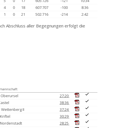
5
0
17
605:726
-121
10:34
4
0
18
607:707
-100
8:36
1
0
21
502:716
-214
2:42
ch Abschluss aller Begegnungen erfolgt die
mannschaft
 Oberursel
27:20
Kastel
38:36
 Wettenberg II
37:24
Kriftel
30:29
 Nordenstadt
28:25