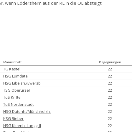
r, wenn Eddersheim aus der RL in die OL absteigt
Mannschaft
Begegnungen
TG Kastel
22
HSG Lumdatal
22
HSG Eibelsh./Ewersb.
22
TSG Oberursel
22
TuS Kriftel
22
TuS Nordenstadt
22
HSG Dutenh./Münchholzh.
22
KSG Bieber
22
HSG Kleenh.-Langg. II
22