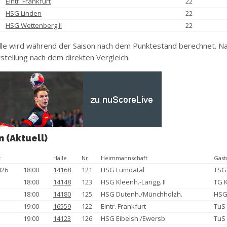
Eintr. Frankfurt
22
HSG Linden
22
HSG Wettenberg II
22
le wird während der Saison nach dem Punktestand berechnet. Na
stellung nach dem direkten Vergleich.
n (Aktuell)
t
Halle
Nr.
Heimmannschaft
Gast
026
18:00
14168
121
HSG Lumdatal
TSG
18:00
14148
123
HSG Kleenh.-Langg. II
TG 
18:00
14180
125
HSG Dutenh./Münchholzh.
HSG
19:00
16559
122
Eintr. Frankfurt
TuS 
19:00
14123
126
HSG Eibelsh./Ewersb.
TuS