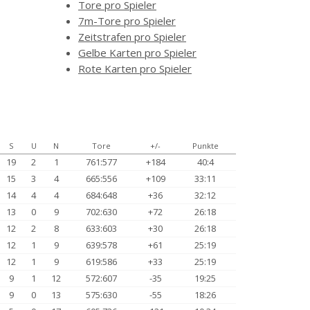
Tore pro Spieler
7m-Tore pro Spieler
Zeitstrafen pro Spieler
Gelbe Karten pro Spieler
Rote Karten pro Spieler
S
U
N
Tore
+/-
Punkte
19
2
1
761:577
+184
40:4
15
3
4
665:556
+109
33:11
14
4
4
684:648
+36
32:12
13
0
9
702:630
+72
26:18
12
2
8
633:603
+30
26:18
12
1
9
639:578
+61
25:19
12
1
9
619:586
+33
25:19
9
1
12
572:607
-35
19:25
9
0
13
575:630
-55
18:26