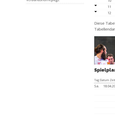
10
11
12
Diese Tabel
Tabellendar
Spielpla
Tag Datum Zei
Sa.
18.04.2