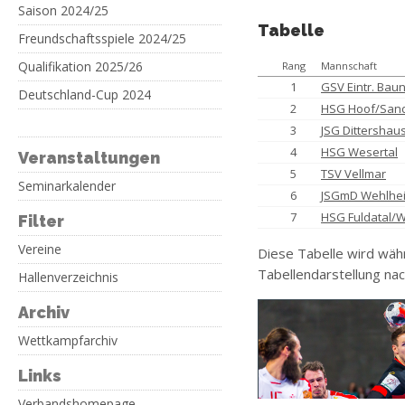
Saison 2024/25
Tabelle
Freundschaftsspiele 2024/25
Qualifikation 2025/26
Rang
Mannschaft
1
GSV Eintr. Baun
Deutschland-Cup 2024
2
HSG Hoof/San
3
JSG Dittersha
4
HSG Wesertal
Veranstaltungen
5
TSV Vellmar
Seminarkalender
6
JSGmD Wehlhe
7
HSG Fuldatal/
Filter
Vereine
Diese Tabelle wird wäh
Tabellendarstellung nac
Hallenverzeichnis
Archiv
Wettkampfarchiv
Links
Verbandshomepage