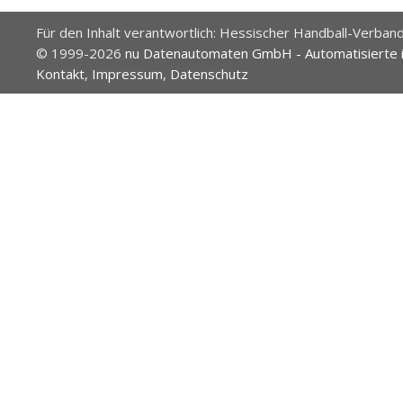
Für den Inhalt verantwortlich: Hessischer Handball-Verband
© 1999-2026
nu Datenautomaten GmbH - Automatisierte 
Kontakt
,
Impressum
,
Datenschutz