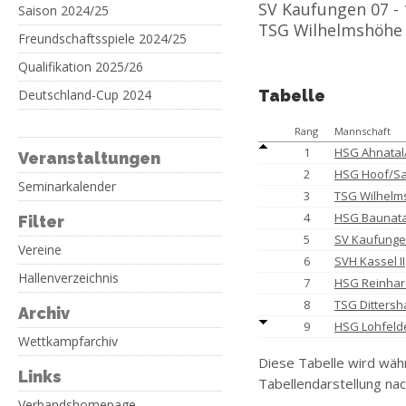
SV Kaufungen 07 - 
Saison 2024/25
TSG Wilhelmshöhe 
Freundschaftsspiele 2024/25
Qualifikation 2025/26
Deutschland-Cup 2024
Tabelle
Rang
Mannschaft
1
HSG Ahnatal
Veranstaltungen
2
HSG Hoof/S
Seminarkalender
3
TSG Wilhel
4
HSG Baunatal
Filter
5
SV Kaufung
Vereine
6
SVH Kassel II
Hallenverzeichnis
7
HSG Reinhar
8
TSG Dittersh
Archiv
9
HSG Lohfeld
Wettkampfarchiv
Diese Tabelle wird wäh
Links
Tabellendarstellung nac
Verbandshomepage