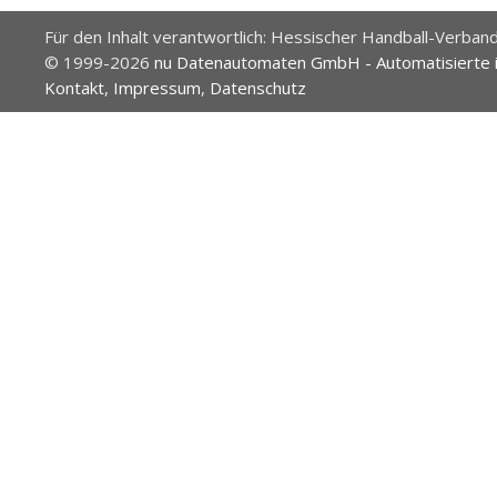
Für den Inhalt verantwortlich: Hessischer Handball-Verband
© 1999-2026
nu Datenautomaten GmbH - Automatisierte 
Kontakt
,
Impressum
,
Datenschutz