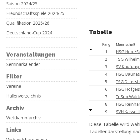
Saison 2024/25
Freundschaftsspiele 2024/25
Qualifikation 2025/26
Tabelle
Deutschland-Cup 2024
Rang
Mannschaft
1
HSG Hoof/S
Veranstaltungen
2
TSG Wilhel
Seminarkalender
3
SV Kaufung
4
HSG Baunatal
Filter
5
TSG Dittersh
Vereine
6
HSG Hofgeis
Hallenverzeichnis
7
TuSpo Walda
8
HSG Reinha
Archiv
9
SVH Kassel I
Wettkampfarchiv
Diese Tabelle wird wäh
Links
Tabellendarstellung nac
Verbandshomepage