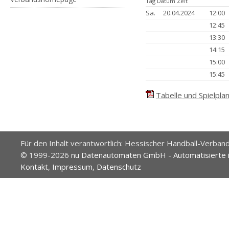
Tag Datum Zeit
Sa.
20.04.2024
12:00
12:45
13:30
14:15
15:00
15:45
Tabelle und Spielplan
Für den Inhalt verantwortlich: Hessischer Handball-Verband
© 1999-2026
nu Datenautomaten GmbH - Automatisierte 
Kontakt
,
Impressum
,
Datenschutz