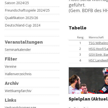
Saison 2024/25
geführt.
(Gem. BDFB des H
Freundschaftsspiele 2024/25
Qualifikation 2025/26
Deutschland-Cup 2024
Tabelle
Rang
Mannschaft
Veranstaltungen
1
TSG Wilhelm
2
HSG Hoof/S
Seminarkalender
3
GSV Eintr. B
Filter
4
HSC Landwe
Vereine
Hallenverzeichnis
Archiv
Wettkampfarchiv
Spielplan (Aktuel
Links
Verbandshomepage