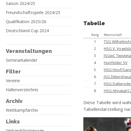
Saison 2024/25
Freundschaftsspiele 2024/25
Qualifikation 2025/26
Tabelle
Deutschland-Cup 2024
Rang
Mannschaft
1
TSG Wilhelms
2
HSG V. Vogels
Veranstaltungen
3
JSGwC Twisteta
Seminarkalender
4
Hünfelder SV
5
HSG Hoof/San
Filter
6
JSG Dittersha
Vereine
7
HSG Datterode
Hallenverzeichnis
8
HSG Ahnatal/C
Archiv
Diese Tabelle wird wäh
Tabellendarstellung nac
Wettkampfarchiv
Links
Verbandshomepage