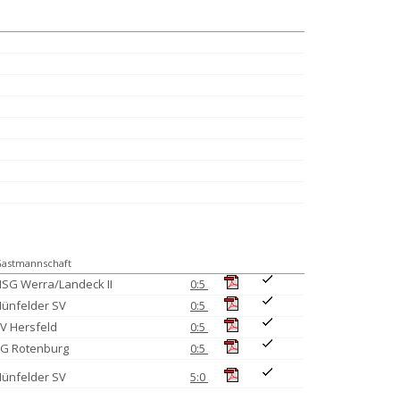
astmannschaft
SG Werra/Landeck II
0:5
ünfelder SV
0:5
V Hersfeld
0:5
TG Rotenburg
0:5
ünfelder SV
5:0