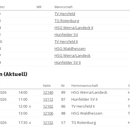
ter
WR
Mannschaft
1
TV Hersfeld
3
TG Rotenburg
4
HSG Werra/Landeck II
2
Hünfelder SV
0
TV Hersfeld II
8
HSG Waldhessen
7
HSG Werra/Landeck
9
Hünfelder SV II
n (Aktuell)
t
Halle
Nr.
Heimmannschaft
G
2026
14:00
12140
89
HSG Werra/Landeck
H
2026
11:00
13112
87
Hünfelder SV II
H
12:00 v
12102
86
TV Hersfeld II
T
13:00
12106
88
HSG Waldhessen
2026
17:30 v
12132
57
TG Rotenburg
H