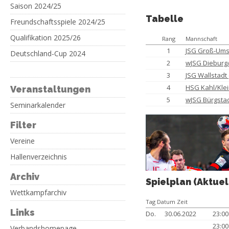
Saison 2024/25
Tabelle
Freundschaftsspiele 2024/25
Qualifikation 2025/26
Rang
Mannschaft
1
JSG Groß-Ums
Deutschland-Cup 2024
2
wJSG Dieburg
3
JSG Wallstadt
4
HSG Kahl/Kle
Veranstaltungen
5
wJSG Bürgstad
Seminarkalender
Filter
Vereine
Hallenverzeichnis
Archiv
Spielplan (Aktuel
Wettkampfarchiv
Tag Datum Zeit
Links
Do.
30.06.2022
23:0
23:0
Verbandshomepage