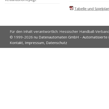
Tabelle und Spielplan
Für den Inhalt verantwortlich: Hessischer Handball-Verband
© 1999-2026
nu Datenautomaten GmbH - Automatisierte 
Kontakt
,
Impressum
,
Datenschutz