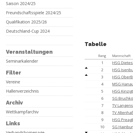
Saison 2024/25
Freundschaftsspiele 2024/25
Qualifikation 2025/26
Deutschland-Cup 2024
Tabelle
Veranstaltungen
Rang
Mannschaft
Seminarkalender
1
HSG Dietesh
2
HSG Isenbu
Filter
3
HSG OberB
Vereine
4
MSG Hanau
Hallenverzeichnis
5
HSG Kinzigt
6
SG Bruchköb
Archiv
7
TV Langense
Wettkampfarchiv
8
TV Altenhaß
9
HSG Preagbe
Links
10
SG Hainburg
Verbandshomepage