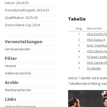
Saison 2024/25
Freundschaftsspiele 2024/25
Qualifikation 2025/26
Tabelle
Deutschland-Cup 2024
Rang
Mannschaft
1
HSG Eschh./S
2
HSG EppLa II
Veranstaltungen
3
Eintr. Frankfur
Seminarkalender
4
HSG Obere A
5
SV Bad Camb
Filter
6
HSG Steinb./K
Vereine
7
TG Eltville
Hallenverzeichnis
Diese Tabelle wird wäh
Archiv
Tabellendarstellung nac
Wettkampfarchiv
Links
Verbandshomepage