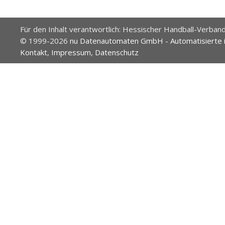
Für den Inhalt verantwortlich: Hessischer Handball-Verband
© 1999-2026
nu Datenautomaten GmbH - Automatisierte 
Kontakt
,
Impressum
,
Datenschutz