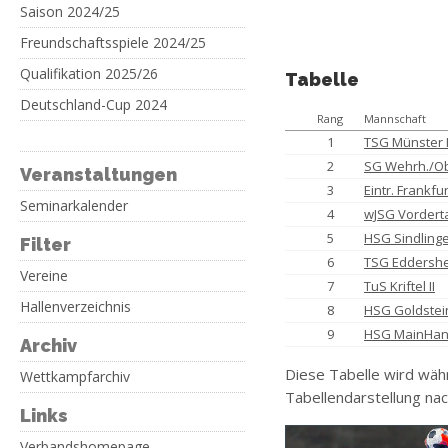
Saison 2024/25
Freundschaftsspiele 2024/25
Qualifikation 2025/26
Tabelle
Deutschland-Cup 2024
Rang
Mannschaft
1
TSG Münster I
2
SG Wehrh./Obe
Veranstaltungen
3
Eintr. Frankfurt
Seminarkalender
4
wJSG Vordert
5
HSG Sindlinge
Filter
6
TSG Eddershe
Vereine
7
TuS Kriftel II
Hallenverzeichnis
8
HSG Goldstei
9
HSG MainHan
Archiv
Diese Tabelle wird wäh
Wettkampfarchiv
Tabellendarstellung nac
Links
Verbandshomepage