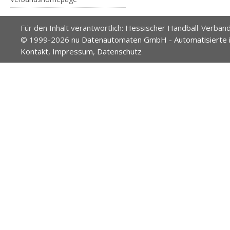
Für den Inhalt verantwortlich: Hessischer Handball-Verband
© 1999-2026
nu Datenautomaten GmbH - Automatisierte 
Kontakt
,
Impressum
,
Datenschutz