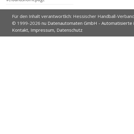
Für den Inhalt verantwortlich: Hessischer Handball-Verband
© 1999-2026
nu Datenautomaten GmbH - Automatisierte 
Kontakt
,
Impressum
,
Datenschutz