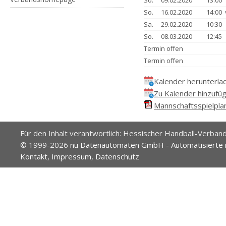
So.
09.02.2020
13:00
So.
16.02.2020
14:00
Sa.
29.02.2020
10:30
So.
08.03.2020
12:45
Termin offen
Termin offen
Kalender herunterla
Zu Kalender hinzufü
Mannschaftsspielplan
Für den Inhalt verantwortlich: Hessischer Handball-Verband
© 1999-2026
nu Datenautomaten GmbH - Automatisierte 
Kontakt
,
Impressum
,
Datenschutz