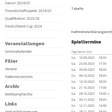
Saison 2024/25
Tabelle
Freundschaftsspiele 2024/25
Qualifikation 2025/26
Deutschland-Cup 2024
Haftmittelerklärungen/
Spieltermine
Veranstaltungen
Seminarkalender
Tag Datum Zeit
Sa.
16.09.2023
18:30
Filter
Sa.
23.09.2023
17:30
Vereine
Sa.
30.09.2023
18:30
So.
08.10.2023
18:30
Hallenverzeichnis
Sa.
14.10.2023
18:30
Archiv
Sa.
21.10.2023
17:00
Sa.
28.10.2023
19:00 v
Wettkampfarchiv
Sa.
04.11.2023
18:30
Links
So.
12.11.2023
14:00
Verbandshomepage
Sa.
18.11.2023
18:30