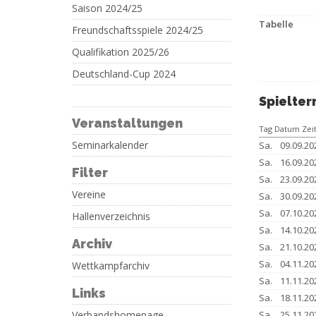
Saison 2024/25
Tabelle
Freundschaftsspiele 2024/25
Qualifikation 2025/26
Deutschland-Cup 2024
Spielter
Veranstaltungen
Tag Datum Zei
Seminarkalender
Sa.
09.09.20
Sa.
16.09.20
Filter
Sa.
23.09.20
Vereine
Sa.
30.09.20
Sa.
07.10.20
Hallenverzeichnis
Sa.
14.10.20
Archiv
Sa.
21.10.20
Sa.
04.11.20
Wettkampfarchiv
Sa.
11.11.20
Links
Sa.
18.11.20
Verbandshomepage
Sa.
25.11.20