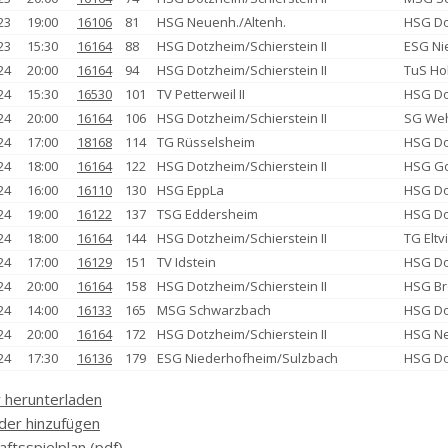
23
19:00
16106
81
HSG Neuenh./Altenh.
HSG Do
23
15:30
16164
88
HSG Dotzheim/Schierstein II
ESG Ni
24
20:00
16164
94
HSG Dotzheim/Schierstein II
TuS Ho
24
15:30
16530
101
TV Petterweil II
HSG Do
24
20:00
16164
106
HSG Dotzheim/Schierstein II
SG Weh
24
17:00
18168
114
TG Rüsselsheim
HSG Do
24
18:00
16164
122
HSG Dotzheim/Schierstein II
HSG Go
24
16:00
16110
130
HSG EppLa
HSG Do
24
19:00
16122
137
TSG Eddersheim
HSG Do
24
18:00
16164
144
HSG Dotzheim/Schierstein II
TG Eltv
24
17:00
16129
151
TV Idstein
HSG Do
24
20:00
16164
158
HSG Dotzheim/Schierstein II
HSG Br
24
14:00
16133
165
MSG Schwarzbach
HSG Do
24
20:00
16164
172
HSG Dotzheim/Schierstein II
HSG Ne
24
17:30
16136
179
ESG Niederhofheim/Sulzbach
HSG Do
 herunterladen
der hinzufügen
ftsspielplan (pdf)