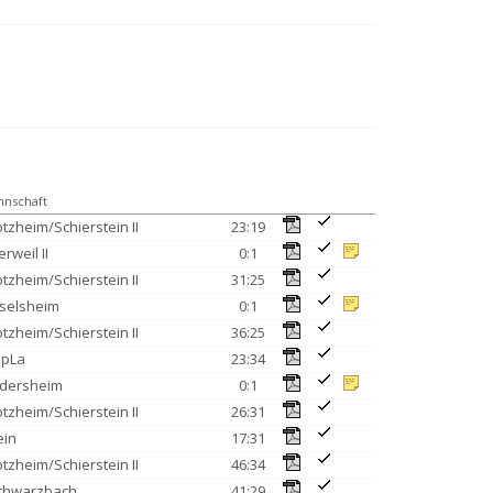
nschaft
tzheim/Schierstein II
23:19
erweil II
0:1
tzheim/Schierstein II
31:25
selsheim
0:1
tzheim/Schierstein II
36:25
ppLa
23:34
ddersheim
0:1
tzheim/Schierstein II
26:31
ein
17:31
tzheim/Schierstein II
46:34
chwarzbach
41:29