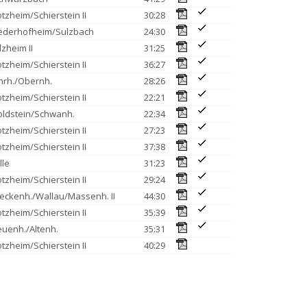
tzheim/Schierstein II
30:28
ederhofheim/Sulzbach
24:30
lzheim II
31:25
tzheim/Schierstein II
36:27
rh./Obernh.
28:26
tzheim/Schierstein II
22:21
ldstein/Schwanh.
22:34
tzheim/Schierstein II
27:23
tzheim/Schierstein II
37:38
ille
31:23
tzheim/Schierstein II
29:24
eckenh./Wallau/Massenh. II
44:30
tzheim/Schierstein II
35:39
uenh./Altenh.
35:31
tzheim/Schierstein II
40:29