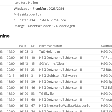
...weitere Hallen
Wiesbaden-Frankfurt 2023/2024
M-Bezirksoberliga
10. Platz 18:34 Punkte 659:714 Tore
9 Siege 0 Unentschieden 17 Niederlagen
mine
t
Halle
Nr.
Heimmannschaft
Gastman
23
17:30
16108
3
TuS Holzheim II
HSG Do
23
20:00
16164
10
HSG Dotzheim/Schierstein II
TV Pett
23
19:00
16543
15
SG Wehrh./Obernh.
HSG Do
23
20:00
16164
23
HSG Dotzheim/Schierstein II
TG Rüs
23
19:15
16514
31
HSG Goldstein/Schwanh.
HSG Do
23
18:00
16164
39
HSG Dotzheim/Schierstein II
HSG E
23
20:00
16164
46
HSG Dotzheim/Schierstein II
TSG E
23
18:30
16109
53
TG Eltville
HSG Do
23
17:30
16164
60
HSG Dotzheim/Schierstein II
TV Idst
23
17:00
16163
67
HSG Breckenh./Wallau/Massenh. II
HSG Do
23
20:00
16164
74
HSG Dotzheim/Schierstein II
MSG S