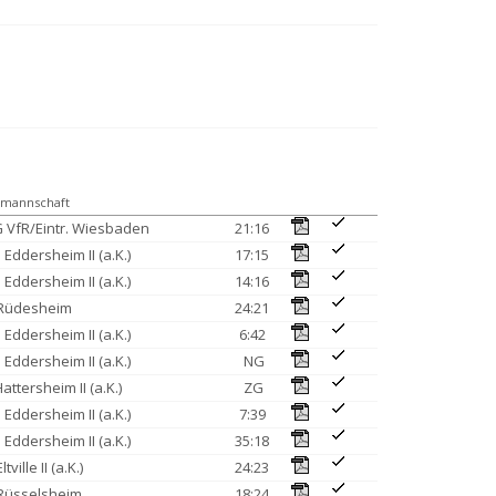
tmannschaft
 VfR/Eintr. Wiesbaden
21:16
 Eddersheim II (a.K.)
17:15
 Eddersheim II (a.K.)
14:16
Rüdesheim
24:21
 Eddersheim II (a.K.)
6:42
 Eddersheim II (a.K.)
NG
attersheim II (a.K.)
ZG
 Eddersheim II (a.K.)
7:39
 Eddersheim II (a.K.)
35:18
ltville II (a.K.)
24:23
Rüsselsheim
18:24