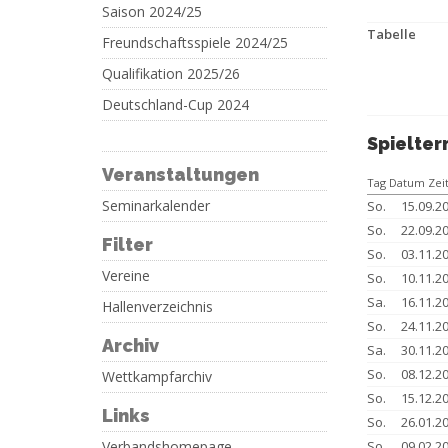
Saison 2024/25
Tabelle
Freundschaftsspiele 2024/25
Qualifikation 2025/26
Deutschland-Cup 2024
Spielter
Veranstaltungen
Tag Datum Zei
Seminarkalender
So.
15.09.2
So.
22.09.2
Filter
So.
03.11.2
Vereine
So.
10.11.2
Sa.
16.11.2
Hallenverzeichnis
So.
24.11.2
Archiv
Sa.
30.11.2
So.
08.12.2
Wettkampfarchiv
So.
15.12.2
Links
So.
26.01.2
Verbandshomepage
So.
09.02.2