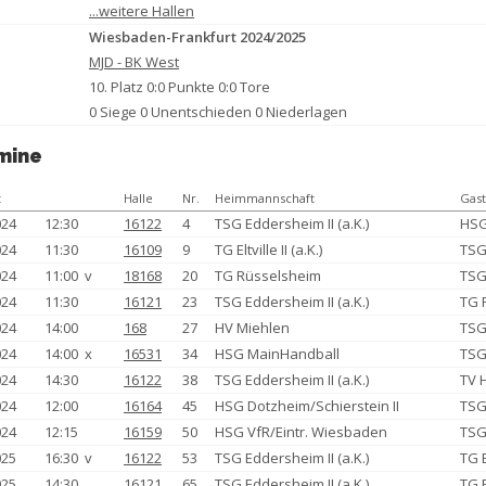
...weitere Hallen
Wiesbaden-Frankfurt 2024/2025
MJD - BK West
10. Platz 0:0 Punkte 0:0 Tore
0 Siege 0 Unentschieden 0 Niederlagen
mine
t
Halle
Nr.
Heimmannschaft
Gas
024
12:30
16122
4
TSG Eddersheim II (a.K.)
HSG
024
11:30
16109
9
TG Eltville II (a.K.)
TSG
024
11:00 v
18168
20
TG Rüsselsheim
TSG
024
11:30
16121
23
TSG Eddersheim II (a.K.)
TG 
024
14:00
168
27
HV Miehlen
TSG
024
14:00 x
16531
34
HSG MainHandball
TSG
024
14:30
16122
38
TSG Eddersheim II (a.K.)
TV H
024
12:00
16164
45
HSG Dotzheim/Schierstein II
TSG
024
12:15
16159
50
HSG VfR/Eintr. Wiesbaden
TSG
025
16:30 v
16122
53
TSG Eddersheim II (a.K.)
TG E
025
14:30
16121
65
TSG Eddersheim II (a.K.)
TG 