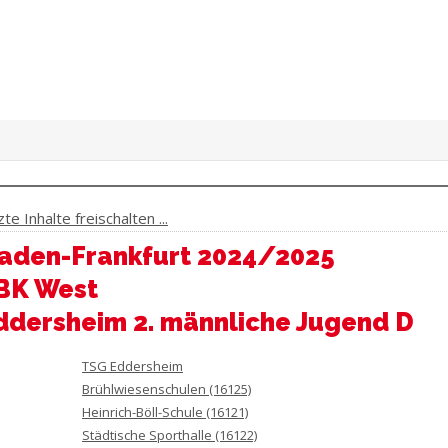
e Inhalte freischalten ...
aden-Frankfurt 2024/2025
 BK West
ddersheim 2. männliche Jugend D
TSG Eddersheim
Brühlwiesenschulen (16125)
Heinrich-Böll-Schule (16121)
Städtische Sporthalle (16122)