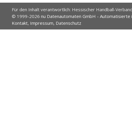
Für den Inhalt verantwortlich: Hessischer Handball-Verband
© 1999-2026
nu Datenautomaten GmbH - Automatisierte 
Kontakt
,
Impressum
,
Datenschutz