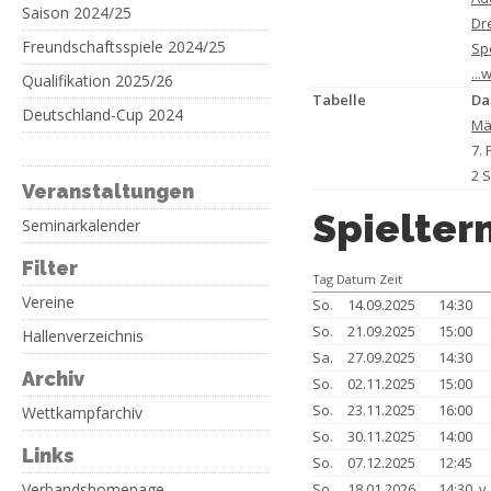
Saison 2024/25
Dre
Freundschaftsspiele 2024/25
Sp
...
Qualifikation 2025/26
Tabelle
Da
Deutschland-Cup 2024
Mä
7. 
2 
Veranstaltungen
Spielter
Seminarkalender
Filter
Tag Datum Zeit
Vereine
So.
14.09.2025
14:30
So.
21.09.2025
15:00
Hallenverzeichnis
Sa.
27.09.2025
14:30
Archiv
So.
02.11.2025
15:00
So.
23.11.2025
16:00
Wettkampfarchiv
So.
30.11.2025
14:00
Links
So.
07.12.2025
12:45
Verbandshomepage
So.
18.01.2026
14:30 