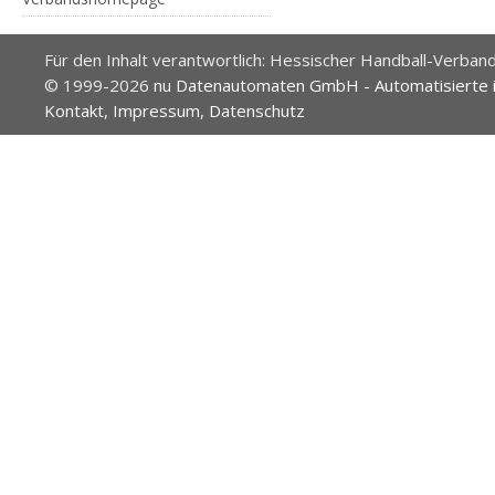
Für den Inhalt verantwortlich: Hessischer Handball-Verband
© 1999-2026
nu Datenautomaten GmbH - Automatisierte 
Kontakt
,
Impressum
,
Datenschutz