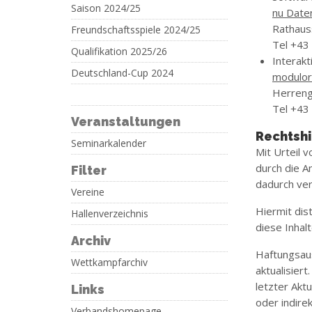
Saison 2024/25
nu Dat
Rathaus
Freundschaftsspiele 2024/25
Tel +43
Qualifikation 2025/26
Interak
Deutschland-Cup 2024
modulor 
Herreng
Tel +43 
Veranstaltungen
Rechtsh
Seminarkalender
Mit Urteil 
durch die An
Filter
dadurch ver
Vereine
Hiermit dis
Hallenverzeichnis
diese Inhalt
Archiv
Haftungsaus
Wettkampfarchiv
aktualisier
letzter Aktu
Links
oder indire
Verbandshomepage