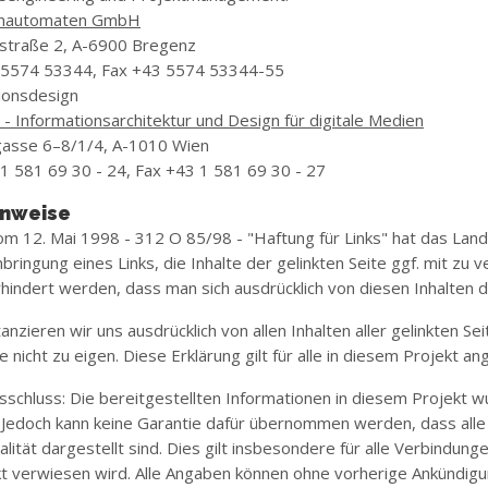
enautomaten GmbH
straße 2, A-6900 Bregenz
 5574 53344, Fax +43 5574 53344-55
tionsdesign
- Informationsarchitektur und Design für digitale Medien
asse 6–8/1/4, A-1010 Wien
1 581 69 30 - 24, Fax +43 1 581 69 30 - 27
inweise
vom 12. Mai 1998 - 312 O 85/98 - "Haftung für Links" hat das La
bringung eines Links, die Inhalte der gelinkten Seite ggf. mit zu 
hindert werden, dass man sich ausdrücklich von diesen Inhalten di
tanzieren wir uns ausdrücklich von allen Inhalten aller gelinkten
e nicht zu eigen. Diese Erklärung gilt für alle in diesem Projekt a
schluss: Die bereitgestellten Informationen in diesem Projekt 
t. Jedoch kann keine Garantie dafür übernommen werden, dass alle A
alität dargestellt sind. Dies gilt insbesondere für alle Verbindung
kt verwiesen wird. Alle Angaben können ohne vorherige Ankündig